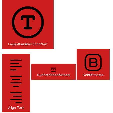
Legastheniker-Schriftart
Buchstabenabstand
Schriftstärke
Align Text