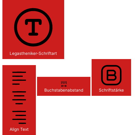
Legastheniker-Schriftart
Buchstabenabstand
Schriftstärke
Align Text