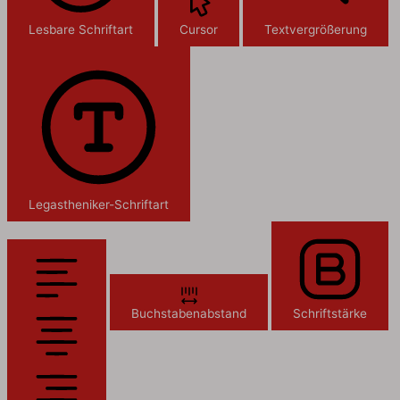
Lesbare Schriftart
Cursor
Textvergrößerung
Legastheniker-Schriftart
Buchstabenabstand
Schriftstärke