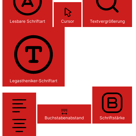
Lesbare Schriftart
Cursor
Textvergrößerung
Legastheniker-Schriftart
Buchstabenabstand
Schriftstärke