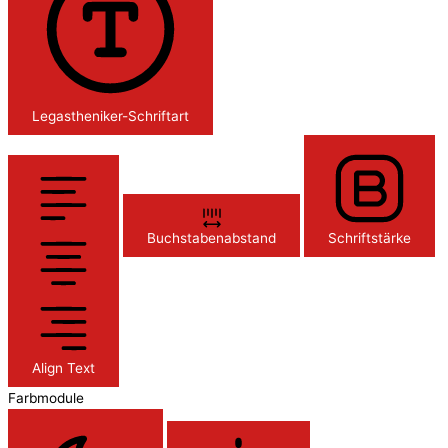
Legastheniker-Schriftart
Buchstabenabstand
Schriftstärke
Align Text
Farbmodule