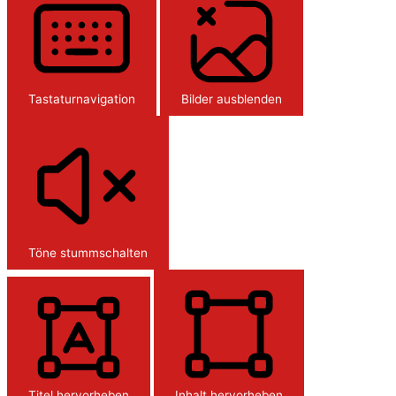
Tastaturnavigation
Bilder ausblenden
Töne stummschalten
Titel hervorheben
Inhalt hervorheben